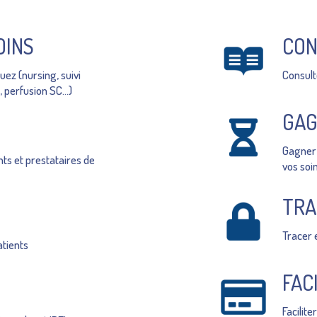
OINS
CON
uez (nursing, suivi
Consult
 perfusion SC…)
GAG
Gagner 
ts et prestataires de
vos soi
TRA
Tracer 
atients
FAC
Facilite